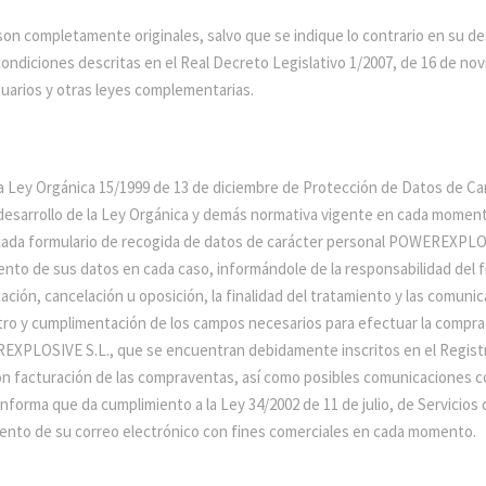
son completamente originales, salvo que se indique lo contrario en su de
 condiciones descritas en el Real Decreto Legislativo 1/2007, de 16 de no
uarios y otras leyes complementarias.
 Ley Orgánica 15/1999 de 13 de diciembre de Protección de Datos de Car
desarrollo de la Ley Orgánica y demás normativa vigente en cada momento
a cada formulario de recogida de datos de carácter personal POWEREXPLOSI
ento de sus datos en cada caso, informándole de la responsabilidad del fi
cación, cancelación u oposición, la finalidad del tratamiento y las comuni
ro y cumplimentación de los campos necesarios para efectuar la compra
REXPLOSIVE S.L., que se encuentran debidamente inscritos en el Registr
ción facturación de las compraventas, así como posibles comunicaciones
orma que da cumplimiento a la Ley 34/2002 de 11 de julio, de Servicios d
amiento de su correo electrónico con fines comerciales en cada momento.