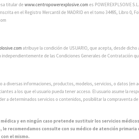
sa titular de
www.centropowerexplosive.com
es POWEREXPLSOIVE S.L. co
nscrita en el Registro Mercantil de MADRID en el tomo 34495, Libro 0, Fol
com
losive.com
atribuye la condición de USUARIO, que acepta, desde dicho 
ión independientemente de las Condiciones Generales de Contratación qu
o a diversas informaciones, productos, modelos, servicios, o datos (en a
ntes a los que el usuario pueda tener acceso. El usuario asume la respon
er a determinados servicios o contenidos, posibilitar la compraventa de 
ca y en ningún caso pretende sustituir los servicios médicos q
a, le recomendamos consulte con su médico de atención primaria 
 con el mismo.