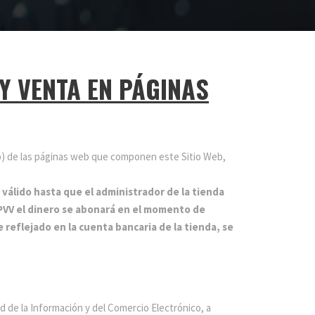
 Y VENTA EN PÁGINAS
so) de las páginas web que componen este Sitio Web,
 válido hasta que el administrador de la tienda
TPVV el dinero se abonará en el momento de
reflejado en la cuenta bancaria de la tienda, se
ad de la Información y del Comercio Electrónico, a