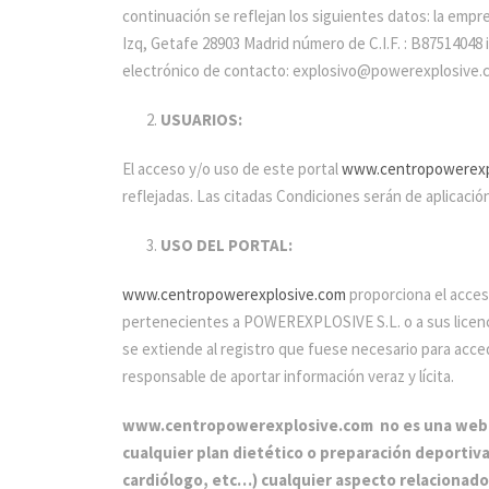
continuación se reflejan los siguientes datos: la empre
Izq, Getafe 28903 Madrid número de C.I.F. : B87514048 i
electrónico de contacto: explosivo@powerexplosive.
USUARIOS:
El acceso y/o uso de este portal
www.centropowerexp
reflejadas. Las citadas Condiciones serán de aplicac
USO DEL PORTAL:
www.centropowerexplosive.com
proporciona el acces
pertenecientes a POWEREXPLOSIVE S.L. o a sus licencia
se extiende al registro que fuese necesario para acced
responsable de aportar información veraz y lícita.
www.centropowerexplosive.com no es una web médi
cualquier plan dietético o preparación deportiv
cardiólogo, etc…) cualquier aspecto relacionado