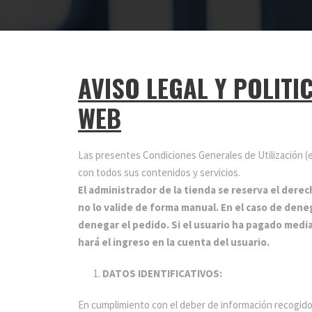
AVISO LEGAL Y POLITI
WEB
Las presentes Condiciones Generales de Utilización (
con todos sus contenidos y servicios.
El administrador de la tienda se reserva el dere
no lo valide de forma manual. En el caso de dene
denegar el pedido. Si el usuario ha pagado medi
hará el ingreso en la cuenta del usuario.
DATOS IDENTIFICATIVOS:
En cumplimiento con el deber de información recogido en