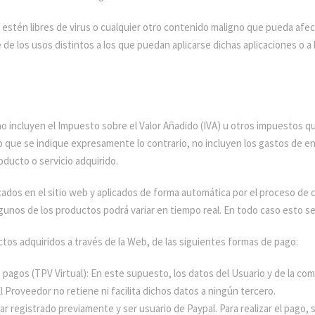
estén libres de virus o cualquier otro contenido maligno que pueda afec
 de los usos distintos a los que puedan aplicarse dichas aplicaciones o a 
o incluyen el Impuesto sobre el Valor Añadido (IVA) u otros impuestos qu
o que se indique expresamente lo contrario, no incluyen los gastos de en
oducto o servicio adquirido.
cados en el sitio web y aplicados de forma automática por el proceso de co
gunos de los productos podrá variar en tiempo real. En todo caso esto s
ctos adquiridos a través de la Web, de las siguientes formas de pago:
e pagos (TPV Virtual): En este supuesto, los datos del Usuario y de la c
 El Proveedor no retiene ni facilita dichos datos a ningún tercero.
 registrado previamente y ser usuario de Paypal. Para realizar el pago, se