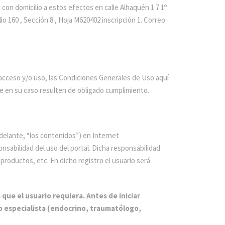
n domicilio a estos efectos en calle Alhaquén 1 7 1º
io 160 , Sección 8 , Hoja M620402 inscripción 1. Correo
acceso y/o uso, las Condiciones Generales de Uso aquí
e en su caso resulten de obligado cumplimiento.
delante, “los contenidos”) en Internet
sabilidad del uso del portal. Dicha responsabilidad
productos, etc. En dicho registro el usuario será
ue el usuario requiera. Antes de iniciar
o especialista (endocrino, traumatólogo,