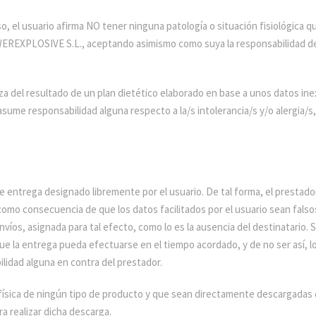
so, el usuario afirma NO tener ninguna patología o situación fisiológica qu
WEREXPLOSIVE S.L., aceptando asimismo como suya la responsabilidad d
del resultado de un plan dietético elaborado en base a unos datos inex
sume responsabilidad alguna respecto a la/s intolerancia/s y/o alergia/s,
 de entrega designado libremente por el usuario. De tal forma, el presta
 como consecuencia de que los datos facilitados por el usuario sean fals
íos, asignada para tal efecto, como lo es la ausencia del destinatario. S
ue la entrega pueda efectuarse en el tiempo acordado, y de no ser así, l
lidad alguna en contra del prestador.
 física de ningún tipo de producto y que sean directamente descargadas d
a realizar dicha descarga.