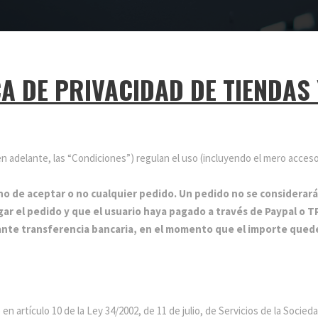
CA DE PRIVACIDAD DE TIENDAS
en adelante, las “Condiciones”) regulan el uso (incluyendo el mero acce
cho de aceptar o no cualquier pedido. Un pedido no se considerará
gar el pedido y que el usuario haya pagado a través de Paypal o 
ante transferencia bancaria, en el momento que el importe quede 
 artículo 10 de la Ley 34/2002, de 11 de julio, de Servicios de la Socied