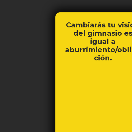
Cambiarás tu vis
del gimnasio e
igual a
aburrimiento/obl
ción.