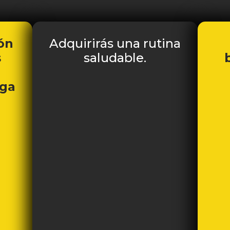
ión
Adquirirás una rutina
s
saludable.
iga